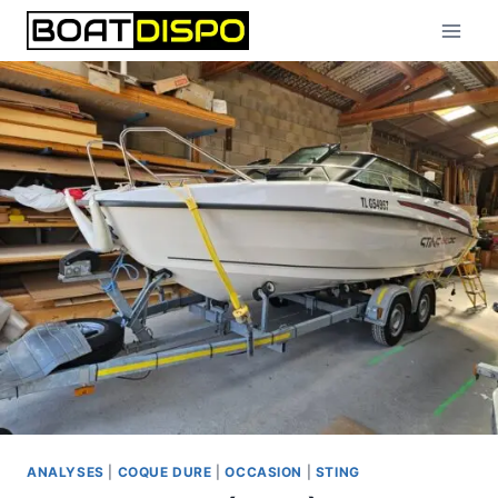
Aller
au
contenu
ANALYSES
|
COQUE DURE
|
OCCASION
|
STING