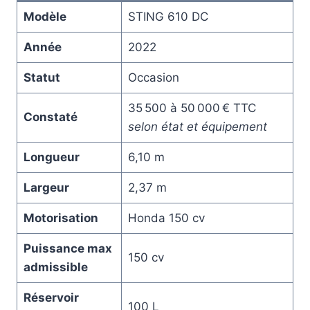
Modèle
STING 610 DC
Année
2022
Statut
Occasion
35 500 à 50 000 € TTC
Constaté
selon état et équipement
Longueur
6,10 m
Largeur
2,37 m
Motorisation
Honda 150 cv
Puissance max
150 cv
admissible
Réservoir
100 L