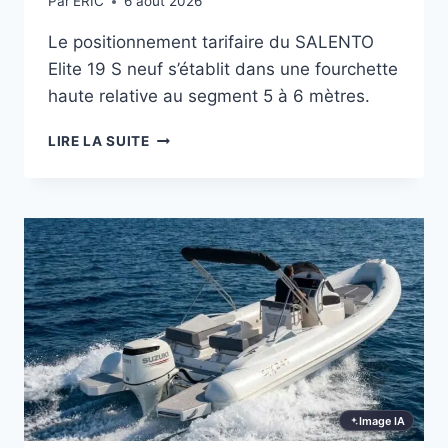
Par
ERIC
6 août 2026
Le positionnement tarifaire du SALENTO
Elite 19 S neuf s’établit dans une fourchette
haute relative au segment 5 à 6 mètres.
SALENTO
LIRE LA SUITE
ELITE
19
S
:
CE
QUE
DIT
LE
MARCHÉ
Image IA