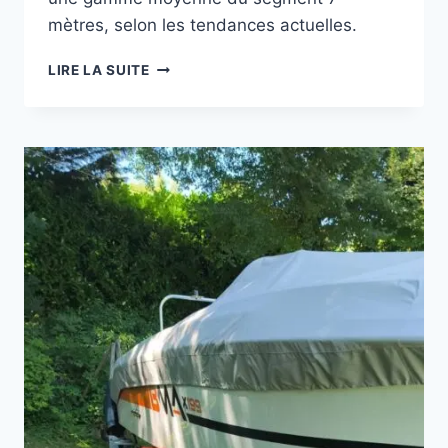
mètres, selon les tendances actuelles.
JEANNEAU
LIRE LA SUITE
CAP
CAMARAT
7.5
WA
:
CE
QUE
DIT
LE
MARCHÉ