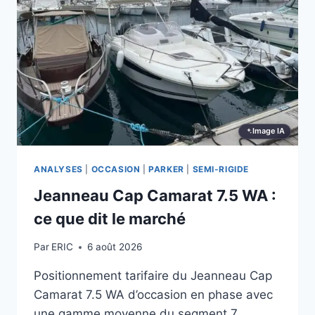
MARCHÉ
Image IA
ANALYSES
|
OCCASION
|
PARKER
|
SEMI-RIGIDE
Jeanneau Cap Camarat 7.5 WA :
ce que dit le marché
Par
ERIC
6 août 2026
Positionnement tarifaire du Jeanneau Cap
Camarat 7.5 WA d’occasion en phase avec
une gamme moyenne du segment 7