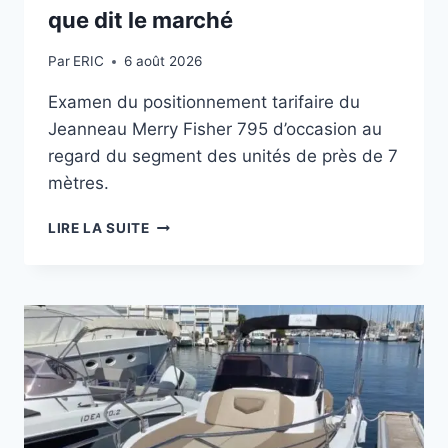
que dit le marché
Par
ERIC
6 août 2026
Examen du positionnement tarifaire du
Jeanneau Merry Fisher 795 d’occasion au
regard du segment des unités de près de 7
mètres.
JEANNEAU
LIRE LA SUITE
MERRY
FISHER
795
:
CE
QUE
DIT
LE
MARCHÉ