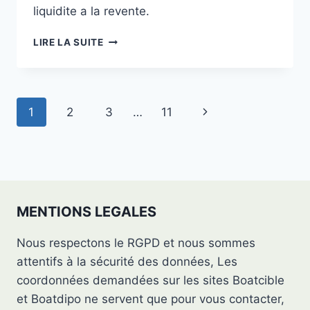
liquidite a la revente.
RANIERI
LIRE LA SUITE
INTERNATIONAL
CAYMAN
SPORT
TOURING
Navigation
Page
1
2
3
…
11
23
:
de
suivante
CE
page
QUE
DIT
LE
MARCHÉ
MENTIONS LEGALES
Nous respectons le RGPD et nous sommes
attentifs à la sécurité des données, Les
coordonnées demandées sur les sites Boatcible
et Boatdipo ne servent que pour vous contacter,