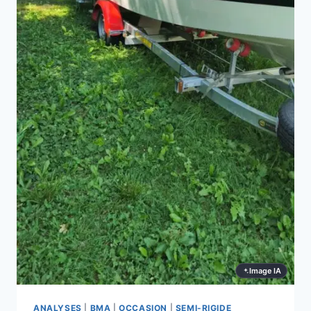
Image IA
ANALYSES
|
BMA
|
OCCASION
|
SEMI-RIGIDE