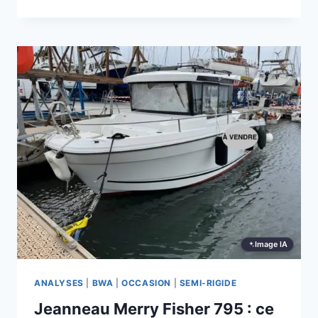
185
GTS
:
CE
QUE
DIT
LE
MARCHÉ
Image IA
ANALYSES
|
BWA
|
OCCASION
|
SEMI-RIGIDE
Jeanneau Merry Fisher 795 : ce