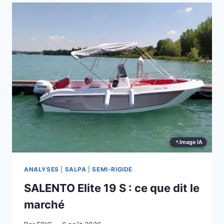
:
CE
QUE
DIT
LE
MARCHÉ
Image IA
ANALYSES
|
SALPA
|
SEMI-RIGIDE
SALENTO Elite 19 S : ce que dit le
marché