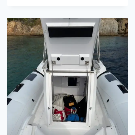
NEXT
220
SH
:
CE
QUE
DIT
LE
MARCHÉ