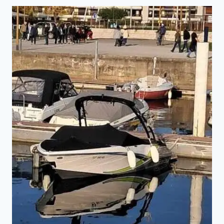
572
OPEN
:
CE
QUE
DIT
LE
MARCHÉ