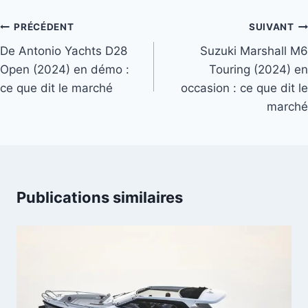
Navigation
PRÉCÉDENT
SUIVANT
de
De Antonio Yachts D28
Suzuki Marshall M6
Open (2024) en démo :
Touring (2024) en
l’article
ce que dit le marché
occasion : ce que dit le
marché
Publications similaires