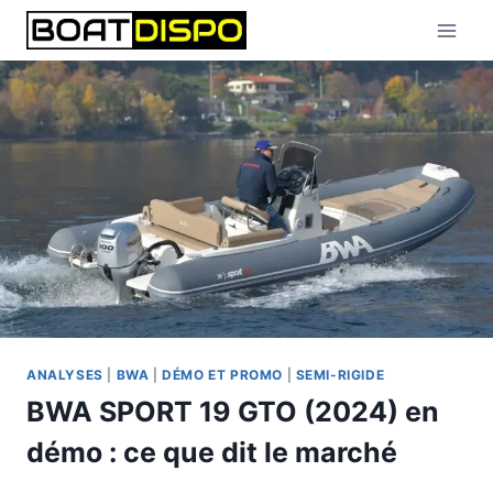
Aller
au
contenu
ANALYSES
|
BWA
|
DÉMO ET PROMO
|
SEMI-RIGIDE
BWA SPORT 19 GTO (2024) en
démo : ce que dit le marché