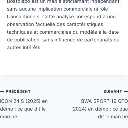
Boatdispo est un média strictement indépendant,
sans aucune implication commerciale ni rôle
transactionnel. Cette analyse correspond à une
observation factuelle des caractéristiques
techniques et commerciales du modèle à la date
de publication, sans influence de partenariats ou
autres intérêts.
Navigation
PRÉCÉDENT
SUIVANT
de
ICON 24 S (2025) en
BWA SPORT 19 GTO
démo : ce que dit le
(2024) en démo : ce que
l’article
marché
dit le marché