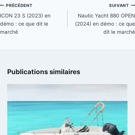
Navigation
PRÉCÉDENT
SUIVANT
de
ICON 23 S (2023) en
Nautic Yacht 880 OPEN
démo : ce que dit le
(2024) en démo : ce que
l’article
marché
dit le marché
Publications similaires