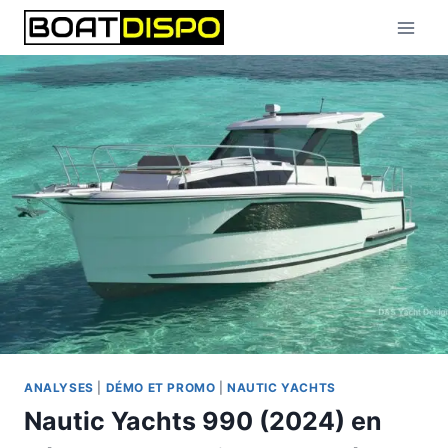
Aller
au
contenu
ANALYSES
|
DÉMO ET PROMO
|
NAUTIC YACHTS
Nautic Yachts 990 (2024) en