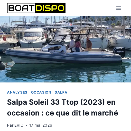
Aller
au
contenu
ANALYSES
|
OCCASION
|
SALPA
Salpa Soleil 33 Ttop (2023) en
occasion : ce que dit le marché
Par
ERIC
17 mai 2026