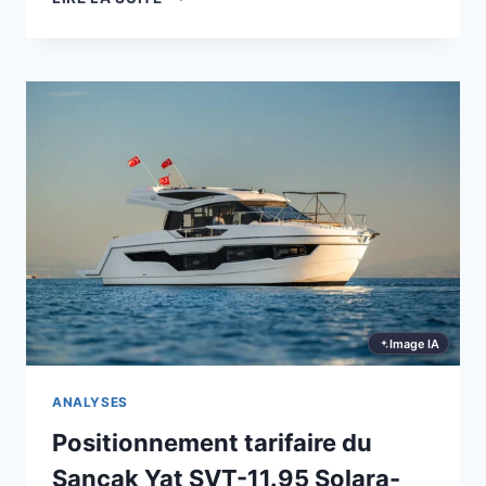
YAT
SVT-
12
PHANTOM-
X
:
CE
QUE
DIT
LE
MARCHÉ
Image IA
ANALYSES
Positionnement tarifaire du
Sancak Yat SVT-11.95 Solara-