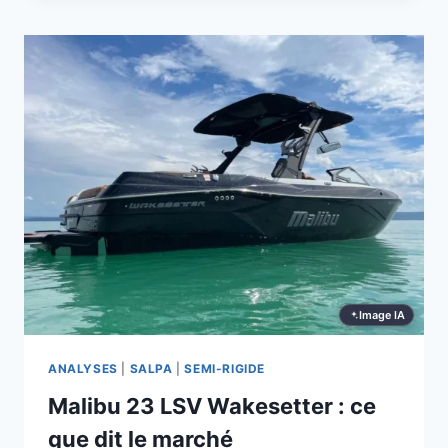
CABIN
CRUISER
:
CE
QUE
DIT
LE
MARCHÉ
Image IA
ANALYSES
|
SALPA
|
SEMI-RIGIDE
Malibu 23 LSV Wakesetter : ce
que dit le marché