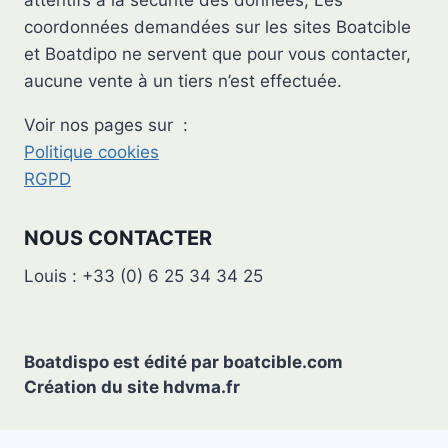
attentifs à la sécurité des données, Les
coordonnées demandées sur les sites Boatcible
et Boatdipo ne servent que pour vous contacter,
aucune vente à un tiers n’est effectuée.
Voir nos pages sur :
Politique cookies
RGPD
NOUS CONTACTER
Louis : +33 (0) 6 25 34 34 25
Boatdispo est édité par
boatcible.com
Création du site
hdvma.fr
Search B
Search