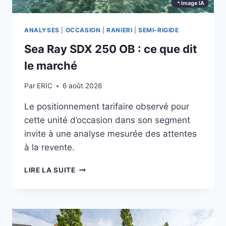
Image IA
ANALYSES
|
OCCASION
|
RANIERI
|
SEMI-RIGIDE
Sea Ray SDX 250 OB : ce que dit
le marché
Par
ERIC
6 août 2026
Le positionnement tarifaire observé pour
cette unité d’occasion dans son segment
invite à une analyse mesurée des attentes
à la revente.
SEA
LIRE LA SUITE
RAY
SDX
250
OB
: