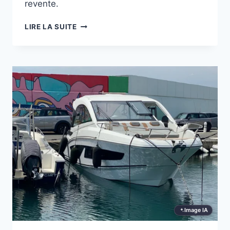
revente.
MALIBU
LIRE LA SUITE
WAKESETTER
22
LSV
:
CE
QUE
DIT
LE
MARCHÉ
Image IA