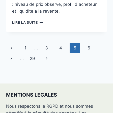
: niveau de prix observe, profil d acheteur
et liquidite a la revente.
BMA
LIRE LA SUITE
X277
:
CE
QUE
Navigation
Page
1
…
3
4
5
6
DIT
LE
de
précédente
Page
7
…
29
MARCHÉ
page
suivante
MENTIONS LEGALES
Nous respectons le RGPD et nous sommes