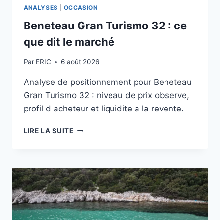
ANALYSES
|
OCCASION
Beneteau Gran Turismo 32 : ce
que dit le marché
Par
ERIC
6 août 2026
Analyse de positionnement pour Beneteau
Gran Turismo 32 : niveau de prix observe,
profil d acheteur et liquidite a la revente.
BENETEAU
LIRE LA SUITE
GRAN
TURISMO
32
:
CE
QUE
DIT
LE