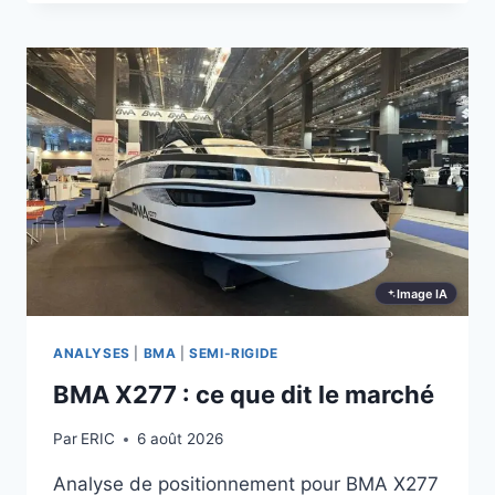
SVT-
6.50
:
CE
QUE
DIT
LE
MARCHÉ
Image IA
ANALYSES
|
BMA
|
SEMI-RIGIDE
BMA X277 : ce que dit le marché
Par
ERIC
6 août 2026
Analyse de positionnement pour BMA X277