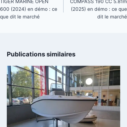
de
TIGER MARINE OPEN
COMPASS 190 CC 5.81m
600 (2024) en démo : ce
(2025) en démo : ce que
l’article
que dit le marché
dit le marché
Publications similaires