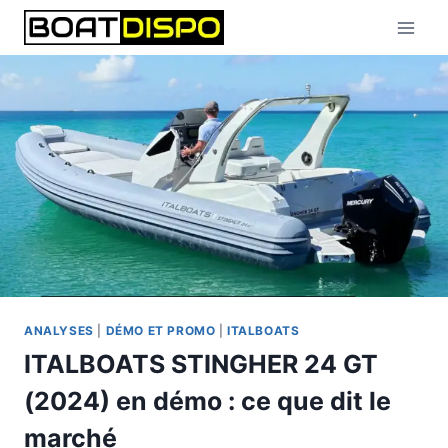
Aller
au
contenu
ANALYSES
|
DÉMO ET PROMO
|
ITALBOATS
ITALBOATS STINGHER 24 GT
(2024) en démo : ce que dit le
marché