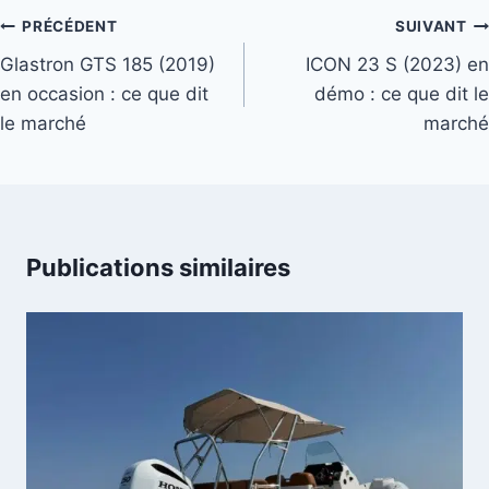
Navigation
PRÉCÉDENT
SUIVANT
de
Glastron GTS 185 (2019)
ICON 23 S (2023) en
en occasion : ce que dit
démo : ce que dit le
l’article
le marché
marché
Publications similaires