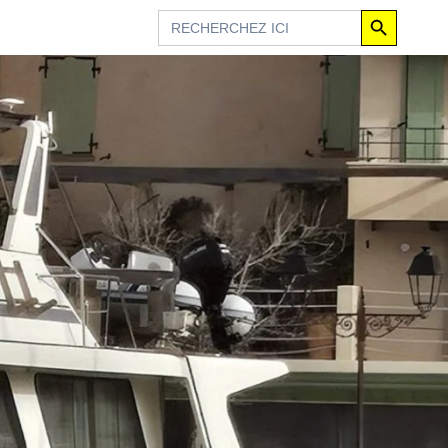
Search Button
Search
for: