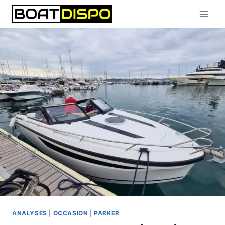
Aller
au
contenu
ANALYSES
|
OCCASION
|
PARKER